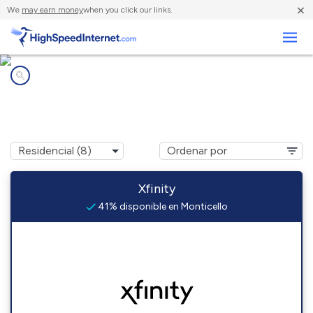
×
We
may earn money
when you click our links.
Negocios
Compañías de Internet en
Monticello, FL
Xfinity
41% disponible en Monticello