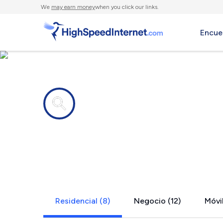
We
may earn money
when you click our links.
Encue
Compañías de Internet en
Port Salern
Residencial (8)
Negocio (12)
Móvil