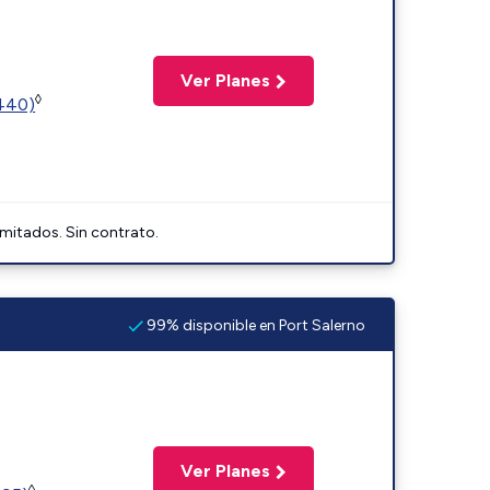
Ver Planes
◊
2440)
imitados. Sin contrato.
99% disponible en Port Salerno
Ver Planes
◊