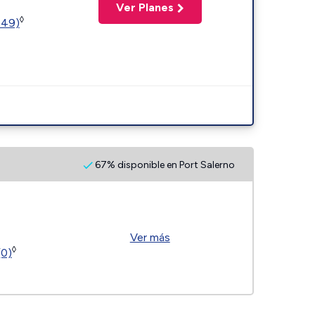
Ver Planes
◊
449)
67% disponible en Port Salerno
Ver más
◊
(0)