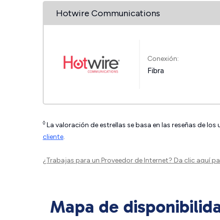
Hotwire Communications
Conexión:
Fibra
◊
La valoración de estrellas se basa en las reseñas de los
cliente
.
¿Trabajas para un Proveedor de Internet?
Da clic aquí
par
Mapa de disponibilid