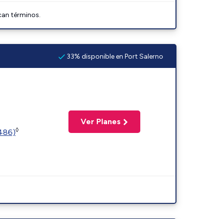
can términos.
33% disponible en Port Salerno
Ver Planes
◊
2486)