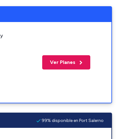
 y
Ver Planes
99% disponible en Port Salerno