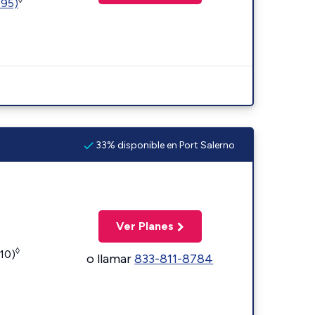
595)
33% disponible en Port Salerno
Ver Planes
◊
110)
o llamar
833-811-8784