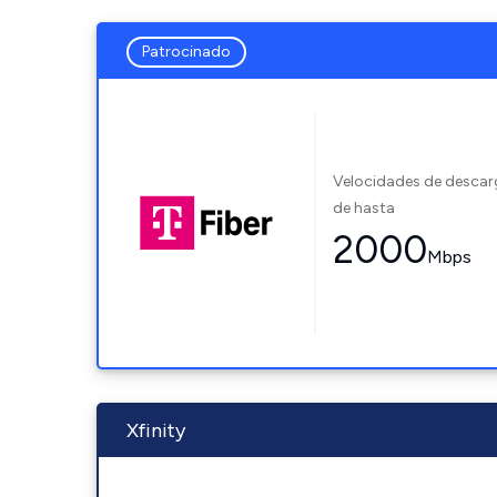
Patrocinado
Velocidades de desca
de hasta
2000
Mbps
Xfinity