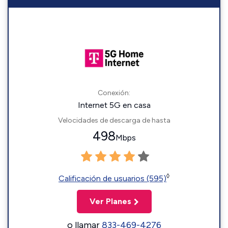
Conexión:
Internet 5G en casa
Velocidades de descarga de hasta
498
Mbps
◊
Calificación de usuarios (595)
Ver Planes
o llamar
833-469-4276