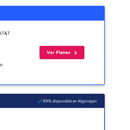
 AT&T
Ver Planes
o.
99% disponible en Algonquin