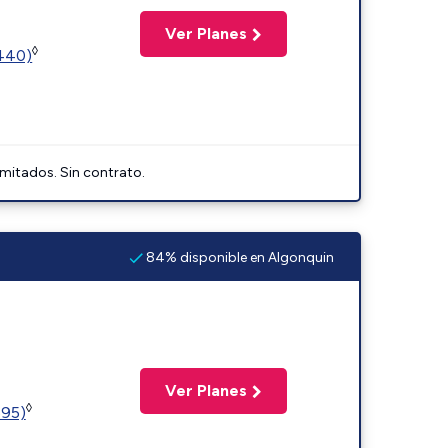
Ver Planes
◊
2440)
imitados. Sin contrato.
84% disponible en Algonquin
Ver Planes
◊
595)