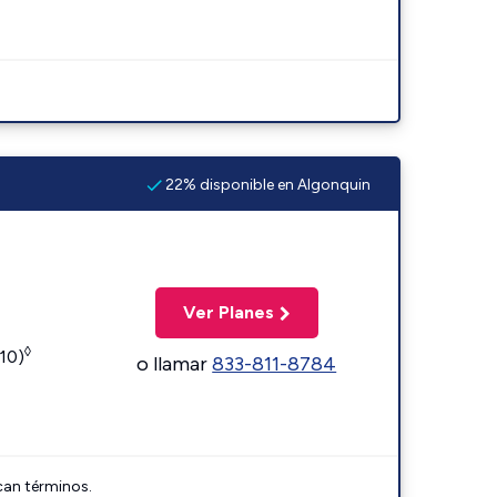
22% disponible en Algonquin
Ver Planes
◊
110)
o llamar
833-811-8784
can términos.