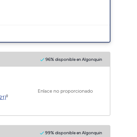
96% disponible en Algonquin
Enlace no proporcionado
◊
21)
99% disponible en Algonquin