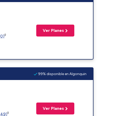
Ver Planes
◊
(0)
99% disponible en Algonquin
Ver Planes
◊
449)