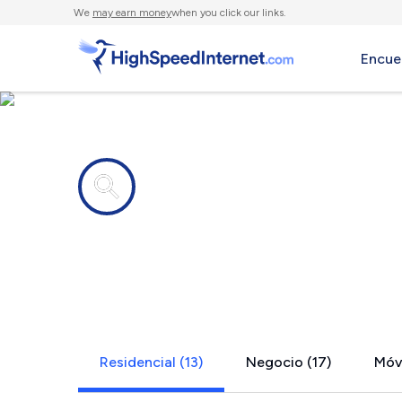
We
may earn money
when you click our links.
Encue
Compañías de Internet en
Algonquin, 
Residencial (13)
Negocio (17)
Móvi