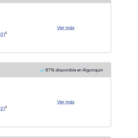
Ver más
◊
(0)
87% disponible en Algonquin
Ver más
◊
(2)