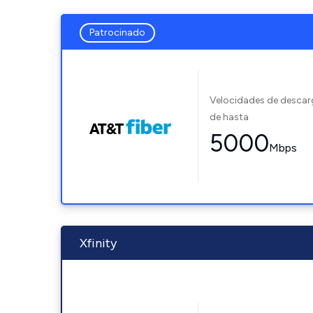
Patrocinado
Velocidades de desca
de hasta
5000
Mbps
Xfinity