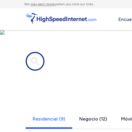
We
may earn money
when you click our links.
Encue
Compañías de Internet en
Lake Villa, I
Residencial (9)
Negocio (12)
Móvil