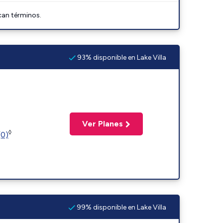
can términos.
93% disponible en Lake Villa
Ver Planes
◊
(0)
99% disponible en Lake Villa