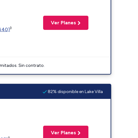
Ver Planes
◊
2440)
imitados. Sin contrato.
82% disponible en Lake Villa
Ver Planes
◊