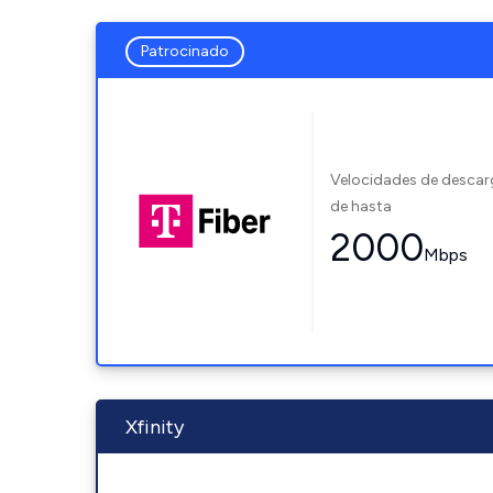
Patrocinado
Velocidades de desca
de hasta
2000
Mbps
Xfinity