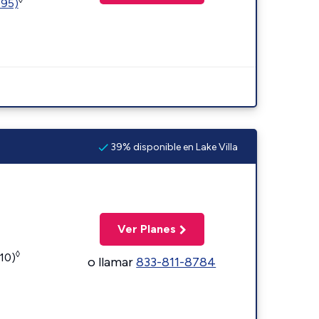
595)
39% disponible en Lake Villa
Ver Planes
◊
110)
o llamar
833-811-8784