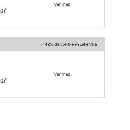
Ver más
◊
(0)
42% disponible en Lake Villa
Ver más
◊
(0)