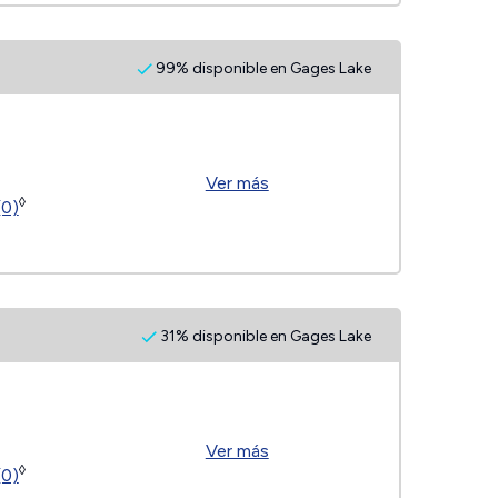
99% disponible en Gages Lake
Ver más
◊
(0)
31% disponible en Gages Lake
Ver más
◊
(0)