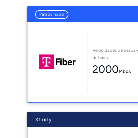
Patrocinado
Velocidades de desca
de hasta
2000
Mbps
Xfinity