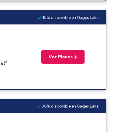
15% disponible en Gages Lake
Ver Planes
◊
19)
96% disponible en Gages Lake