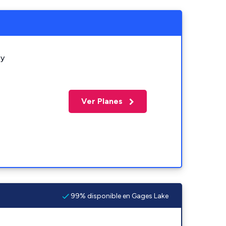
 y
Ver Planes
99% disponible en Gages Lake