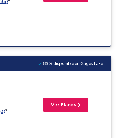
595)
89% disponible en Gages Lake
Ver Planes
◊
(0)