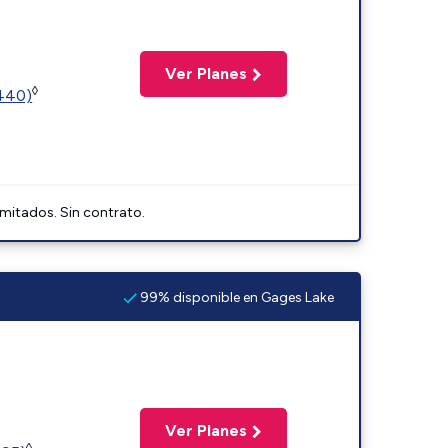
Ver Planes
◊
2440)
imitados. Sin contrato.
99% disponible en Gages Lake
Ver Planes
◊