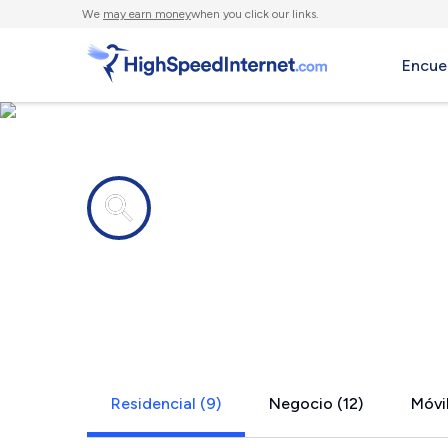
We
may earn money
when you click our links.
Encue
Compañías de Internet en
Gages Lake,
Residencial (9)
Negocio (12)
Móvil