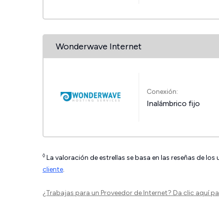
Wonderwave Internet
Conexión:
Inalámbrico fijo
◊
La valoración de estrellas se basa en las reseñas de los
cliente
.
¿Trabajas para un Proveedor de Internet?
Da clic aquí
par