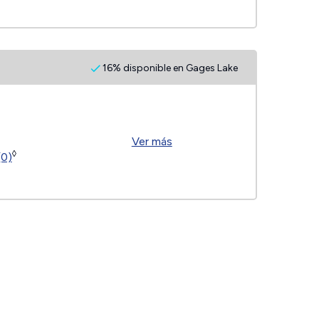
16% disponible en Gages Lake
Ver más
◊
(0)