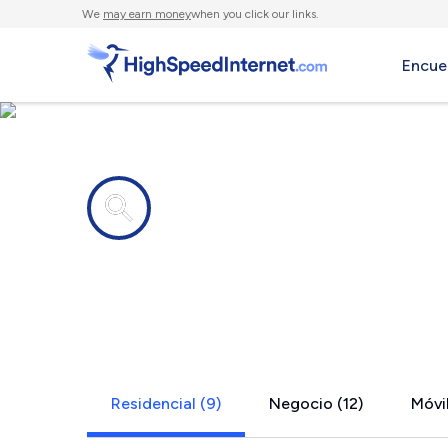
We
may earn money
when you click our links.
Encue
Compañías de Internet en
Gurnee, IL
Residencial (9)
Negocio (12)
Móvil