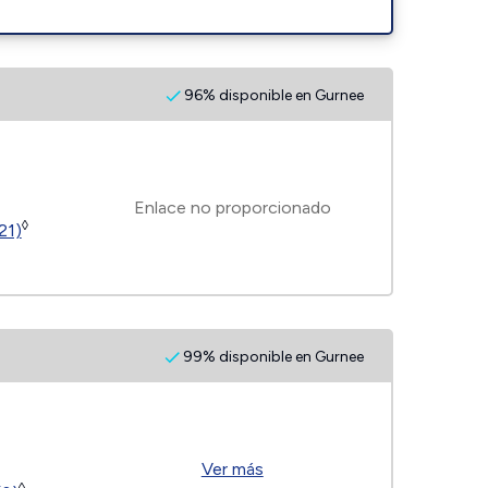
96% disponible en Gurnee
Enlace no proporcionado
◊
21)
99% disponible en Gurnee
Ver más
◊