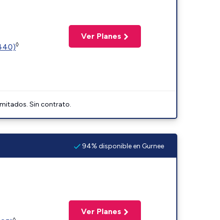
Ver Planes
◊
2440)
imitados. Sin contrato.
94% disponible en Gurnee
Ver Planes
◊