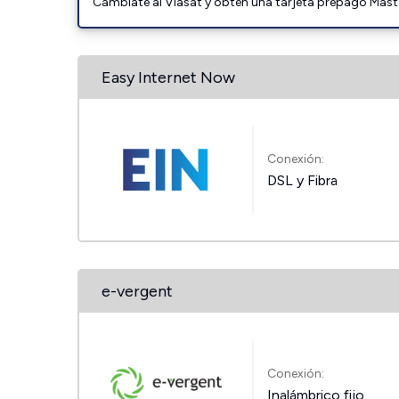
Cámbiate al Viasat y obtén una tarjeta prepago Mast
Easy Internet Now
Conexión:
DSL y Fibra
e-vergent
Conexión:
Inalámbrico fijo