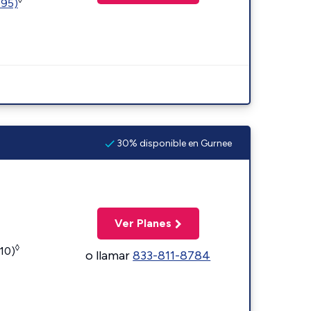
595)
30% disponible en Gurnee
Ver Planes
◊
110)
o llamar
833-811-8784