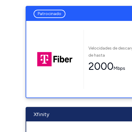
Patrocinado
Velocidades de desca
de hasta
2000
Mbps
Xfinity