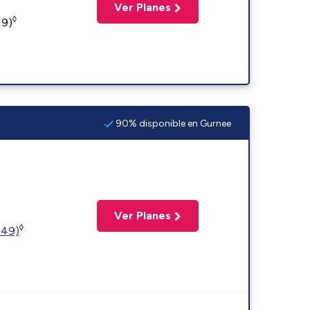
Ver Planes
◊
19)
90% disponible en Gurnee
Ver Planes
◊
449)