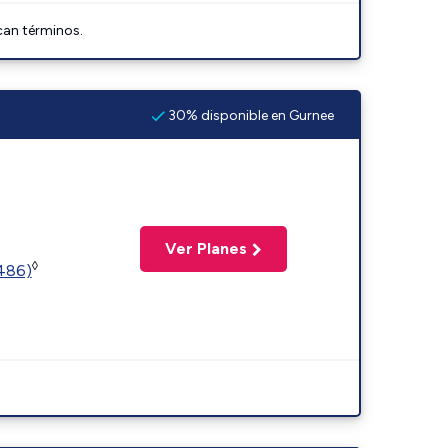
can términos.
30% disponible en Gurnee
Ver Planes
◊
2486)