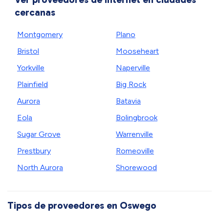
cercanas
Montgomery
Plano
Bristol
Mooseheart
Yorkville
Naperville
Plainfield
Big Rock
Aurora
Batavia
Eola
Bolingbrook
Sugar Grove
Warrenville
Prestbury
Romeoville
North Aurora
Shorewood
Tipos de proveedores en Oswego