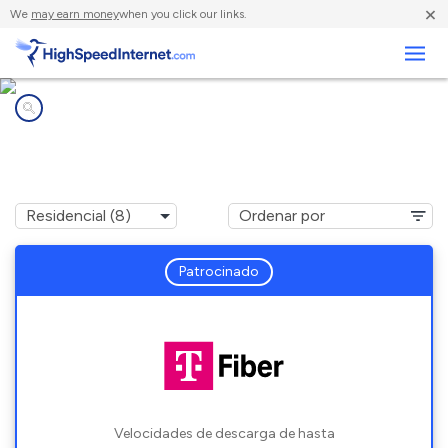
×
We
may earn money
when you click our links.
Negocios
Compañías de Internet en
Alexandria, IN
Patrocinado
Velocidades de descarga de hasta