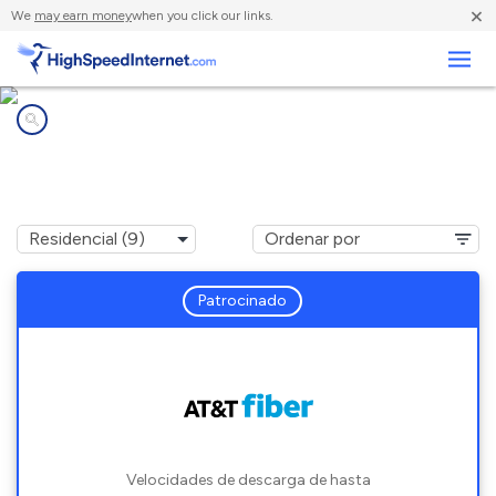
×
We
may earn money
when you click our links.
Negocios
Compañías de Internet en
Muncie, IN
Patrocinado
Velocidades de descarga de hasta