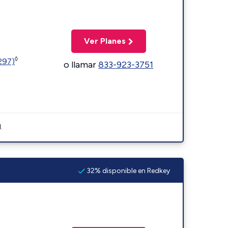
Ver Planes
◊
1297)
o llamar
833-923-3751
.
32% disponible en Redkey