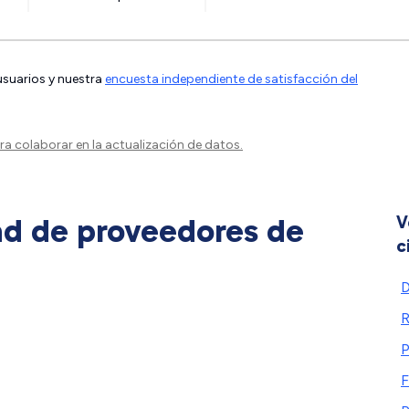
 usuarios y nuestra
encuesta independiente de satisfacción del
a colaborar en la actualización de datos.
ad de proveedores de
V
c
D
R
P
F