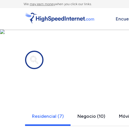
We
may earn money
when you click our links.
Encue
Compañías de Internet en
Redkey, IN
Residencial (7)
Negocio (10)
Móvil