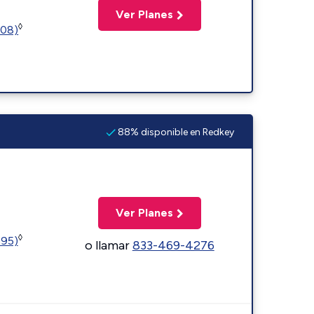
Ver Planes
◊
508)
88% disponible en Redkey
Ver Planes
◊
595)
o llamar
833-469-4276