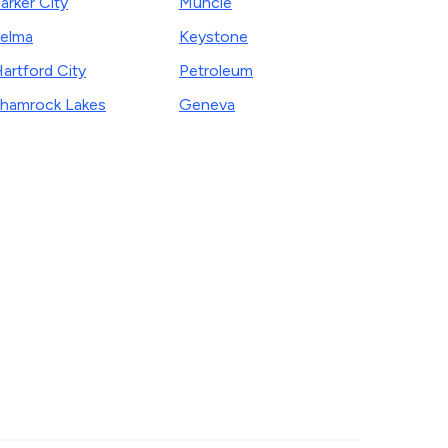
arker City
Muncie
elma
Keystone
artford City
Petroleum
hamrock Lakes
Geneva