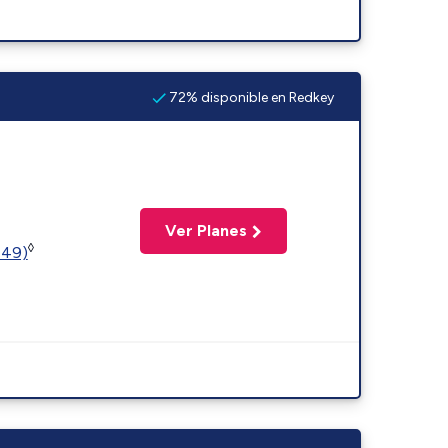
72% disponible en Redkey
Ver Planes
◊
449)