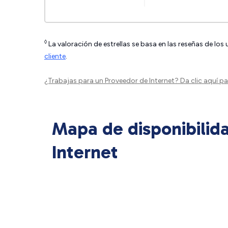
◊
La valoración de estrellas se basa en las reseñas de los
cliente
.
¿Trabajas para un Proveedor de Internet?
Da clic aquí
par
Mapa de disponibilid
Internet