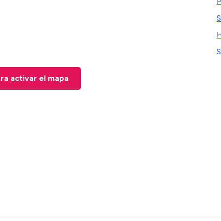
P
S
H
S
ara activar el mapa