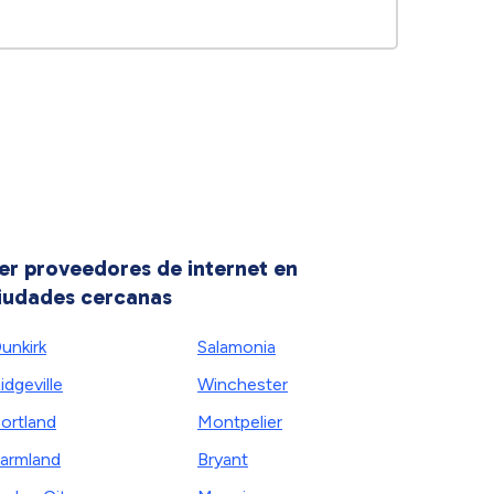
er proveedores de internet en
iudades cercanas
unkirk
Salamonia
idgeville
Winchester
ortland
Montpelier
armland
Bryant