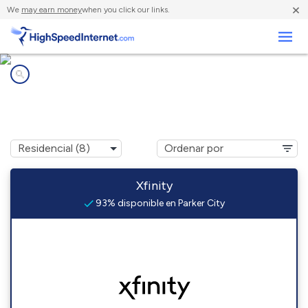
×
We
may earn money
when you click our links.
Negocios
Compañías de Internet en
Parker City, IN
Xfinity
93% disponible en Parker City