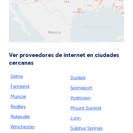
Ver proveedores de internet en ciudades
cercanas
Selma
Dunkirk
Farmland
Springport
Muncie
Yorktown
Redkey
Mount Summit
Ridgeville
Lynn
Winchester
Sulphur Springs