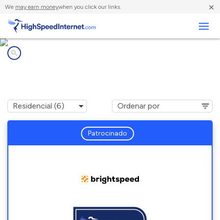
×
We
may earn money
when you click our links.
Negocios
Compañías de Internet en
Portland, IN
Patrocinado