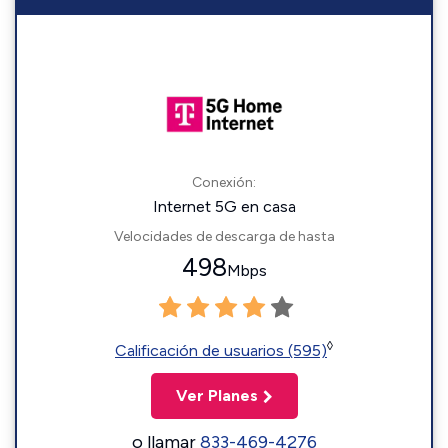
Conexión:
Internet 5G en casa
Velocidades de descarga de hasta
498
Mbps
◊
Calificación de usuarios (595)
Ver Planes
o llamar
833-469-4276