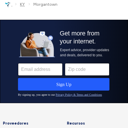
›
›
KY
Morgantown
Proveedores
Recursos