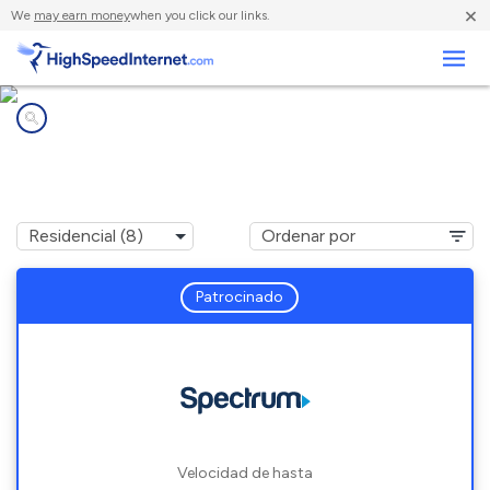
×
We
may earn money
when you click our links.
Negocios
Compañías de Internet en
Morgantown, KY
Patrocinado
Velocidad de hasta