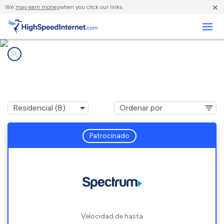
×
We
may earn money
when you click our links.
Negocios
Compañías de Internet en
Nicholasville, KY
Patrocinado
Velocidad de hasta