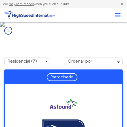
×
We
may earn money
when you click our links.
Negocios
Compañías de Internet en
Dedham, MA
Patrocinado