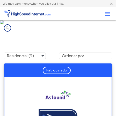
×
We
may earn money
when you click our links.
Negocios
Compañías de Internet en
Brookline, MA
Patrocinado