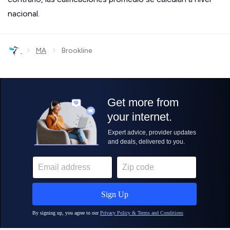
nacional.
›
›
MA
Brookline