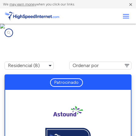
×
We
may earn money
when you click our links.
Negocios
Compañías de Internet en
Newtonville, MA
Patrocinado