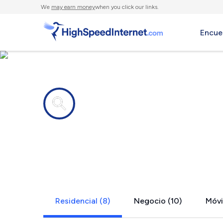
We
may earn money
when you click our links.
Encue
Compañías de Internet en
North Attl
Residencial (8)
Negocio (10)
Móvi