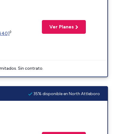
Ver Planes
◊
2440)
imitados. Sin contrato.
35% disponible en North Attleboro