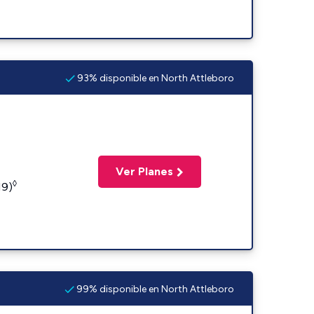
93% disponible en North Attleboro
Ver Planes
◊
19)
99% disponible en North Attleboro