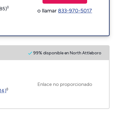
◊
185)
o llamar
833-970-5017
99% disponible en North Attleboro
Enlace no proporcionado
◊
14)