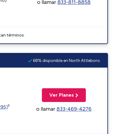
110)
o llamar
833-811-8858
can términos.
68% disponible en North Attleboro
Ver Planes
◊
595)
o llamar
833-469-4276