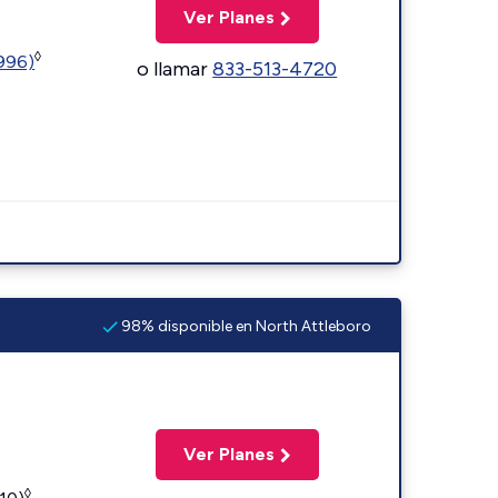
Ver Planes
◊
5996)
o llamar
833-513-4720
98% disponible en North Attleboro
Ver Planes
◊