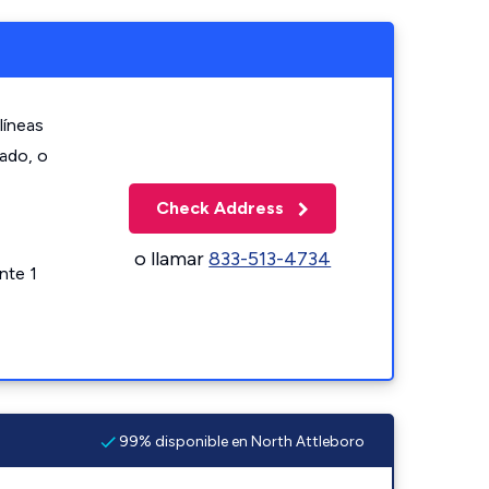
líneas
zado, o
Check Address
o llamar
833-513-4734
nte 1
99% disponible en North Attleboro