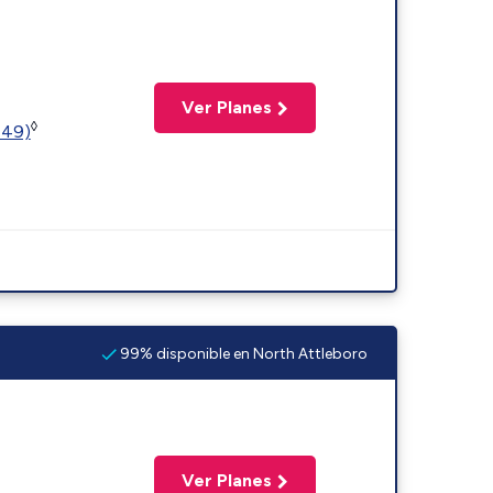
Ver Planes
◊
449)
99% disponible en North Attleboro
Ver Planes