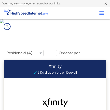
×
We
may earn money
when you click our links.
Negocios
Compañías de Internet en
Dowell, MD
Xfinity
51% disponible en Dowell