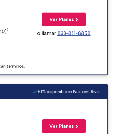
Ver Planes
◊
110)
o llamar
833-811-8858
can términos.
61% disponible en Patuxent River
Ver Planes