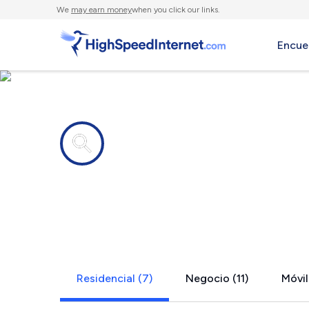
We
may earn money
when you click our links.
Encue
Compañías de Internet en
Patuxent Ri
Residencial (7)
Negocio (11)
Móvil