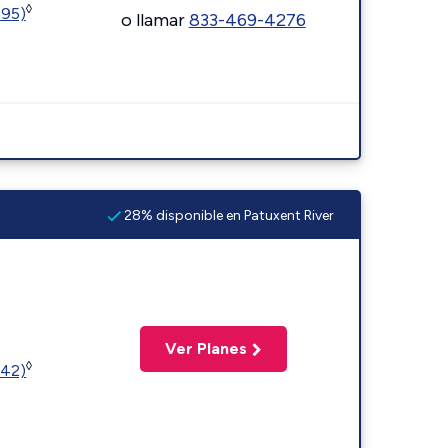
◊
595)
o llamar
833-469-4276
28% disponible en Patuxent River
Ver Planes
◊
342)