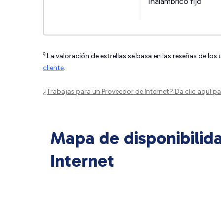
Inalámbrico fijo
◊
La valoración de estrellas se basa en las reseñas de los
cliente
.
¿Trabajas para un Proveedor de Internet?
Da clic aquí
par
Mapa de disponibilid
Internet