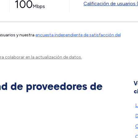
100
Calificación de usuarios 
Mbps
 usuarios y nuestra
encuesta independiente de satisfacción del
a colaborar en la actualización de datos.
ad de proveedores de
V
c
L
D
C
C