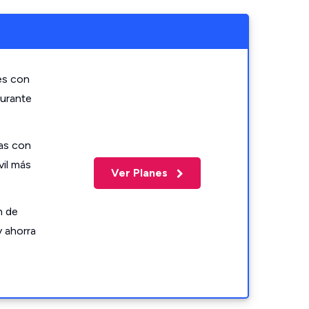
es con
durante
as con
vil más
Ver Planes
n de
y ahorra