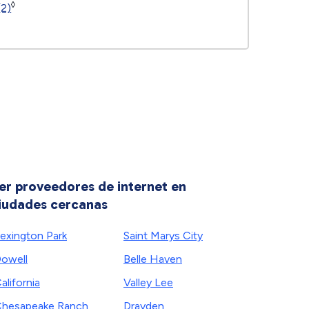
◊
(2)
er proveedores de internet en
iudades cercanas
exington Park
Saint Marys City
owell
Belle Haven
alifornia
Valley Lee
hesapeake Ranch
Drayden