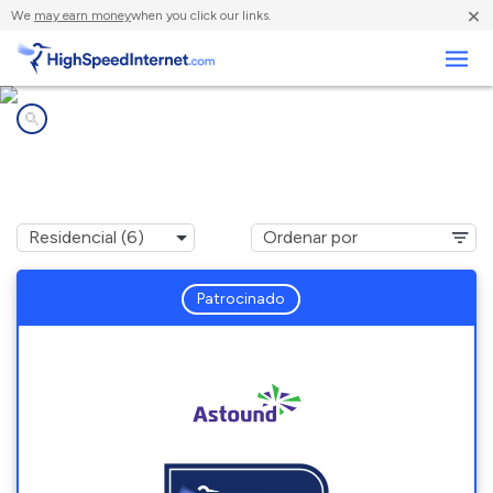
×
We
may earn money
when you click our links.
Negocios
Compañías de Internet en
Hyattsville, MD
Patrocinado