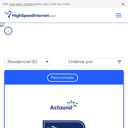
×
We
may earn money
when you click our links.
Negocios
Compañías de Internet en
Adelphi, MD
Patrocinado