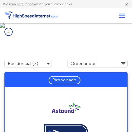
×
We
may earn money
when you click our links.
Negocios
Compañías de Internet en
Four Corners, MD
Patrocinado