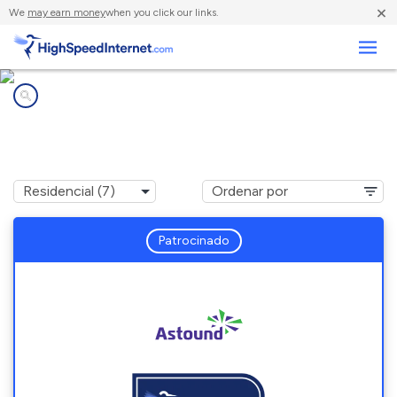
×
We
may earn money
when you click our links.
Negocios
Compañías de Internet en
Martin's Additions, MD
Patrocinado