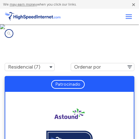
×
We
may earn money
when you click our links.
Negocios
Compañías de Internet en
North Kensington, MD
Patrocinado