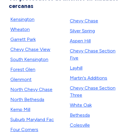
cercanas
Kensington
Chevy Chase
Wheaton
Silver Spring
Garrett Park
Aspen Hill
Chevy Chase View
Chevy Chase Section
Five
South Kensington
Layhill
Forest Glen
Martin's Additions
Glenmont
Chevy Chase Section
North Chevy Chase
Three
North Bethesda
White Oak
Kemp Mill
Bethesda
Suburb Maryland Fac
Colesville
Four Corners