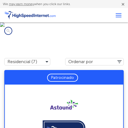
×
We
may earn money
when you click our links.
Negocios
Compañías de Internet en
Garrett Park, MD
Patrocinado