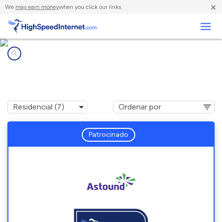
×
We
may earn money
when you click our links.
Negocios
Compañías de Internet en
North Chevy Chase, MD
Patrocinado