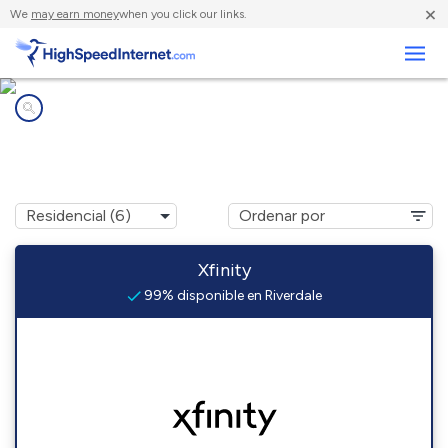
×
We
may earn money
when you click our links.
Negocios
Compañías de Internet en
Riverdale, MD
Xfinity
99% disponible en Riverdale