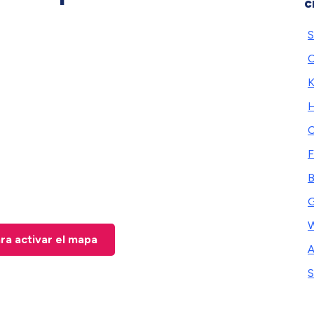
c
S
C
K
H
C
F
B
G
W
ara activar el mapa
A
S