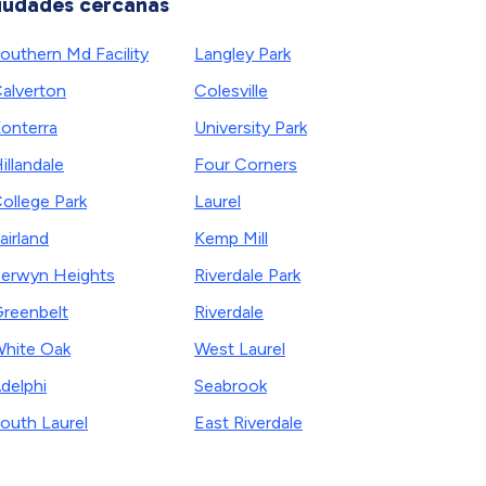
iudades cercanas
outhern Md Facility
Langley Park
alverton
Colesville
onterra
University Park
illandale
Four Corners
ollege Park
Laurel
airland
Kemp Mill
erwyn Heights
Riverdale Park
reenbelt
Riverdale
hite Oak
West Laurel
delphi
Seabrook
outh Laurel
East Riverdale