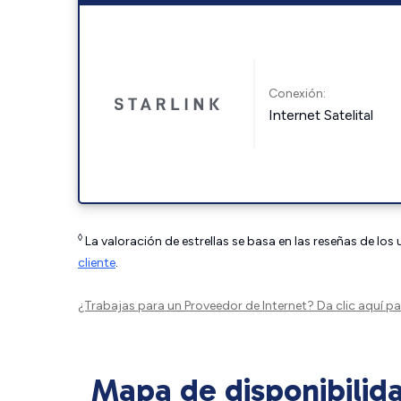
Conexión:
Internet Satelital
◊
La valoración de estrellas se basa en las reseñas de los
cliente
.
¿Trabajas para un Proveedor de Internet?
Da clic aquí
par
Mapa de disponibilid