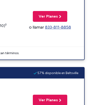
Ver Planes
◊
110)
o llamar
833-811-8858
can términos.
57% disponible en Beltsville
Ver Planes