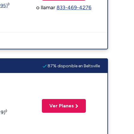
◊
595)
o llamar
833-469-4276
87% disponible en Beltsville
Ver Planes
◊
19)