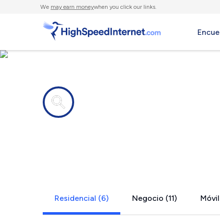
We
may earn money
when you click our links.
Encue
Compañías de Internet en
Beltsville,
Residencial (6)
Negocio (11)
Móvil