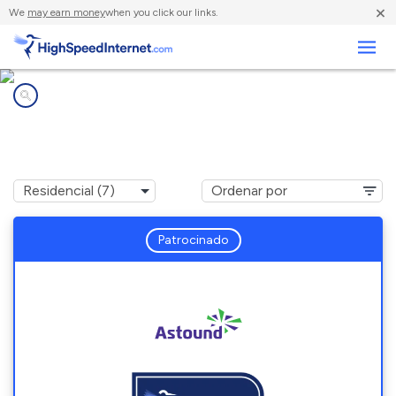
×
We
may earn money
when you click our links.
Negocios
Compañías de Internet en
Montgomery Village, MD
Patrocinado