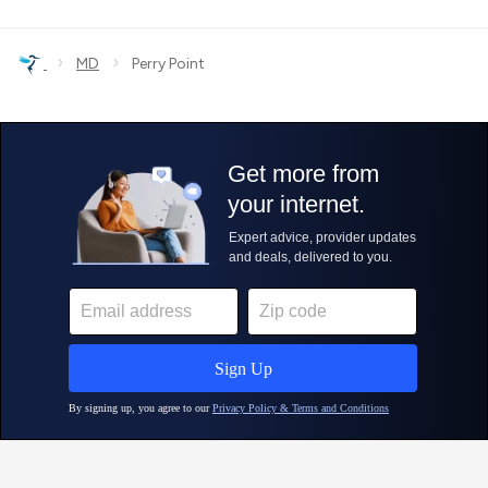
›
›
MD
Perry Point