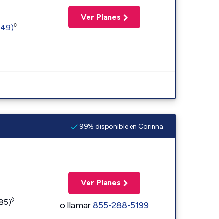
Ver Planes
◊
449)
99% disponible en Corinna
Ver Planes
◊
185)
o llamar
855-288-5199