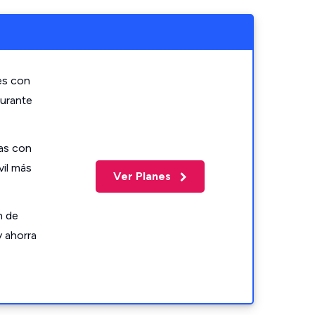
es con
durante
as con
vil más
Ver Planes
n de
y ahorra