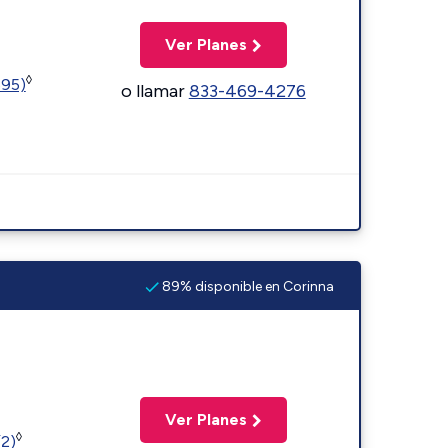
Ver Planes
◊
595)
o llamar
833-469-4276
89% disponible en Corinna
Ver Planes
◊
(2)