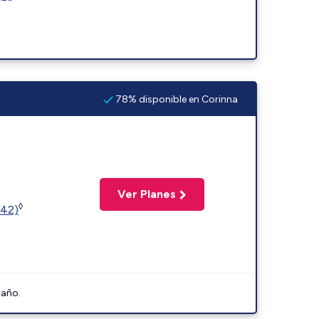
78% disponible en Corinna
Ver Planes
◊
342)
 año.