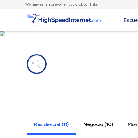
We
may earn money
when you click our links.
Encue
Compañías de Internet en
Corinna, M
Residencial (11)
Negocio (10)
Móvi