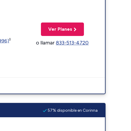
Ver Planes
◊
5996)
o llamar
833-513-4720
57% disponible en Corinna