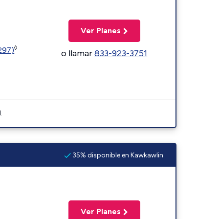
Ver Planes
◊
1297)
o llamar
833-923-3751
.
35% disponible en Kawkawlin
Ver Planes