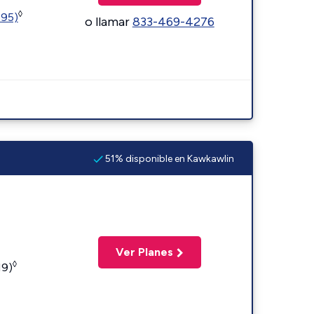
◊
595)
o llamar
833-469-4276
51% disponible en Kawkawlin
Ver Planes
◊
19)