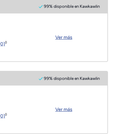
99% disponible en Kawkawlin
Ver más
◊
(0)
99% disponible en Kawkawlin
Ver más
◊
(0)