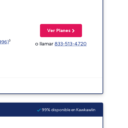
Ver Planes
◊
5996)
o llamar
833-513-4720
99% disponible en Kawkawlin