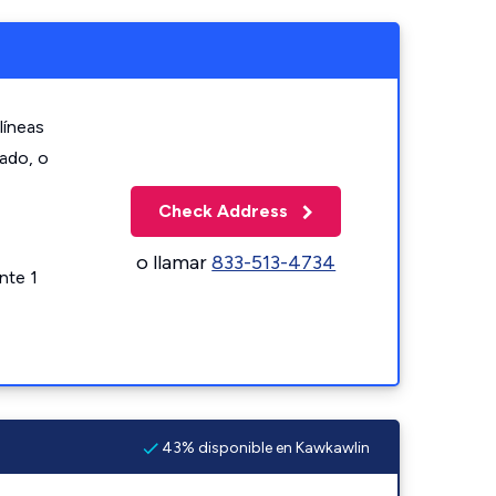
líneas
zado, o
Check Address
o llamar
833-513-4734
nte 1
43% disponible en Kawkawlin