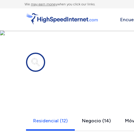
We
may earn money
when you click our links.
Encue
Compañías de Internet en
Kawkawlin,
Residencial (12)
Negocio (14)
Móvi