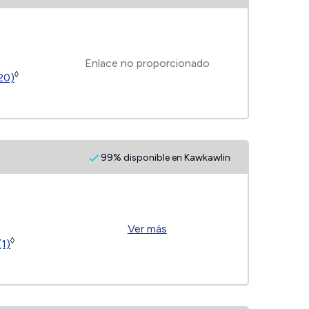
Enlace no proporcionado
◊
(20)
99% disponible en Kawkawlin
Ver más
◊
(1)