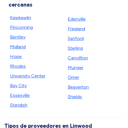
cercanas
Kawkawlin
Edenville
Pinconning
Freeland
Bentley
Sanford
Midland
Sterling
Hope
Carrollton
Rhodes
Munger
University Center
Omer
Bay City
Beaverton
Essexville
Shields
Standish
Tipos de proveedores en Linwood