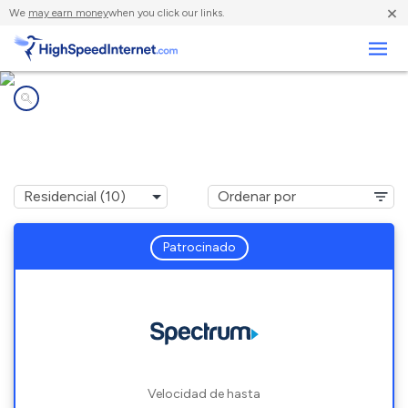
×
We
may earn money
when you click our links.
Negocios
Compañías de Internet en
Linwood, MI
Patrocinado
Velocidad de hasta