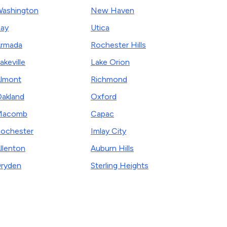
ashington
New Haven
ay
Utica
rmada
Rochester Hills
akeville
Lake Orion
lmont
Richmond
akland
Oxford
Macomb
Capac
ochester
Imlay City
llenton
Auburn Hills
ryden
Sterling Heights