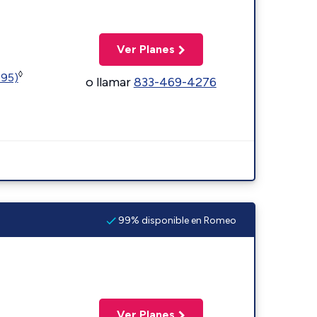
Ver Planes
◊
595)
o llamar
833-469-4276
99% disponible en Romeo
Ver Planes