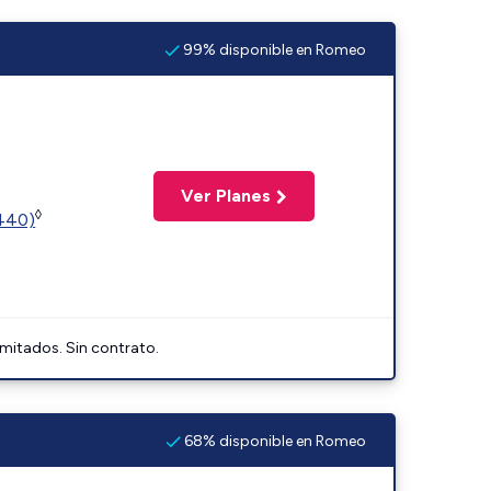
99% disponible en Romeo
Ver Planes
◊
2440)
imitados. Sin contrato.
68% disponible en Romeo