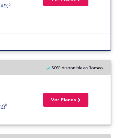
◊
449)
50% disponible en Romeo
Ver Planes
◊
(2)