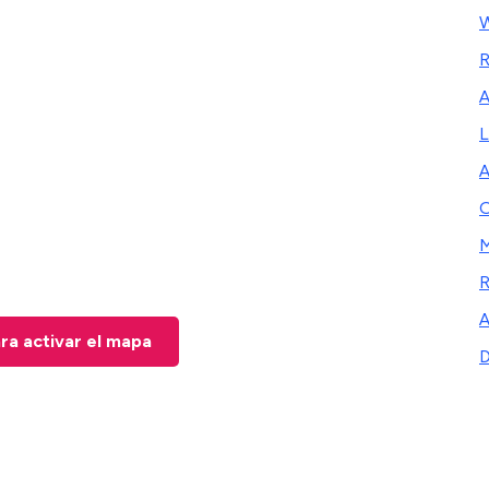
W
R
A
L
A
O
R
A
ara activar el mapa
D