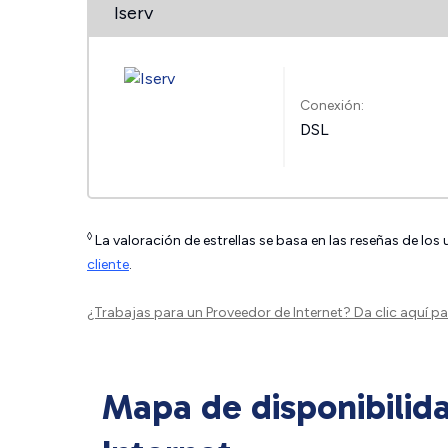
Iserv
Conexión:
DSL
◊
La valoración de estrellas se basa en las reseñas de los
cliente
.
¿Trabajas para un Proveedor de Internet?
Da clic aquí
par
Mapa de disponibilid