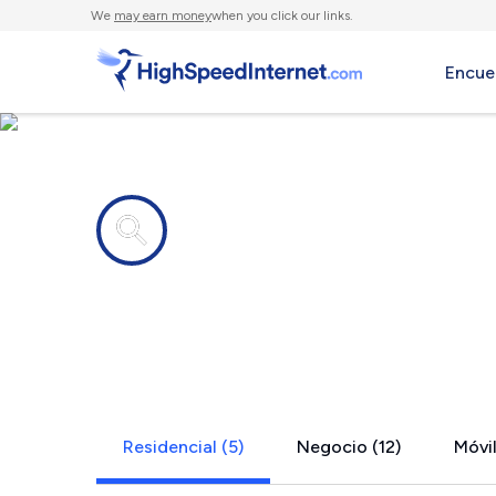
We
may earn money
when you click our links.
Encue
Compañías de Internet en
Romeo, MI
Residencial (5)
Negocio (12)
Móvil