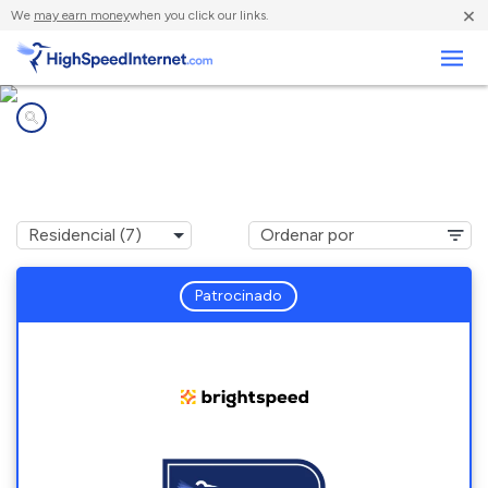
×
We
may earn money
when you click our links.
Negocios
Compañías de Internet en
Union Lake, MI
Patrocinado