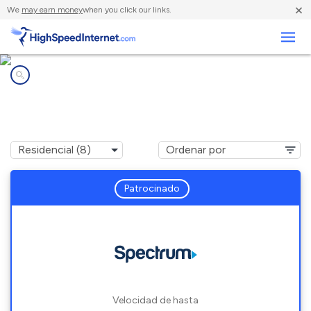
×
We
may earn money
when you click our links.
Negocios
Compañías de Internet en
Benson, MN
Patrocinado
Velocidad de hasta