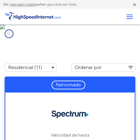
×
We
may earn money
when you click our links.
Negocios
Compañías de Internet en
Clayton, MO
Patrocinado
Velocidad de hasta