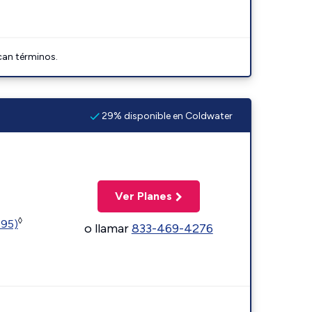
can términos.
29% disponible en Coldwater
Ver Planes
◊
595)
o llamar
833-469-4276