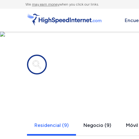
We
may earn money
when you click our links.
Encue
Compañías de Internet en
Coldwater,
Residencial (9)
Negocio (9)
Móvil 