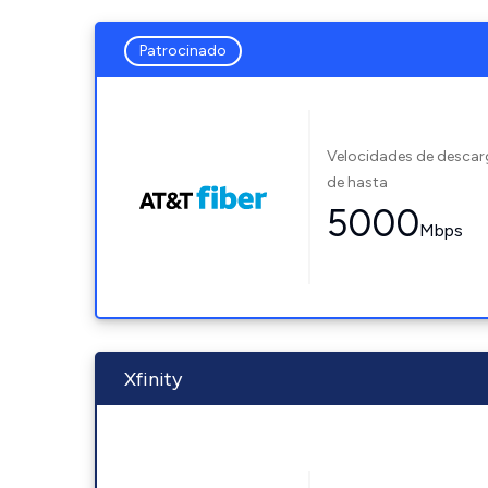
Patrocinado
Velocidades de desca
de hasta
5000
Mbps
Xfinity