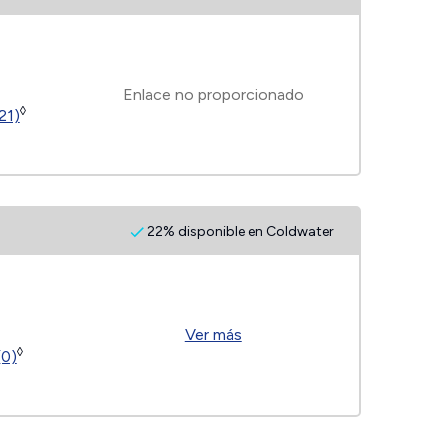
Enlace no proporcionado
◊
21)
22% disponible en Coldwater
Ver más
◊
(0)