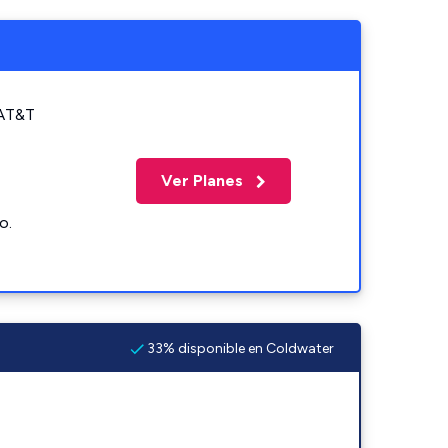
 AT&T
Ver Planes
o.
33% disponible en Coldwater