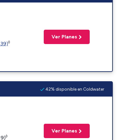
Ver Planes
◊
239)
42% disponible en Coldwater
Ver Planes
◊
19)