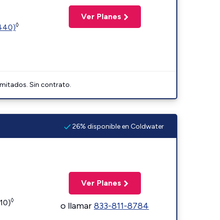
Ver Planes
◊
2440)
imitados. Sin contrato.
26% disponible en Coldwater
Ver Planes
◊
110)
o llamar
833-811-8784