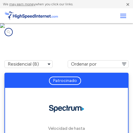
×
We
may earn money
when you click our links.
Negocios
Compañías de Internet en
Badin, NC
Patrocinado
Velocidad de hasta