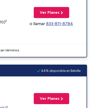
Ver Planes
◊
110)
o llamar
833-811-8784
can términos.
44% disponible en Belville
Ver Planes
◊