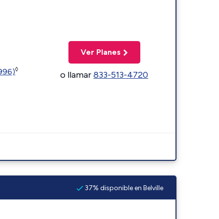
Ver Planes
◊
5996)
o llamar
833-513-4720
37% disponible en Belville