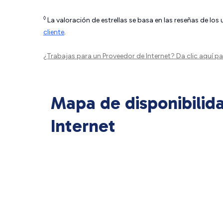
◊
La valoración de estrellas se basa en las reseñas de los
cliente
.
¿Trabajas para un Proveedor de Internet?
Da clic aquí
par
Mapa de disponibilid
Internet