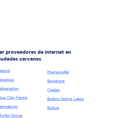
er proveedores de internet en
iudades cercanas
eland
Murraysville
avassa
Bayshore
ilmington
Ogden
lue Clay Farms
Boiling Spring Lakes
Winnabow
Bolivia
yrtle Grove