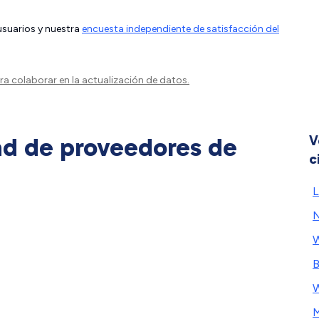
 usuarios y nuestra
encuesta independiente de satisfacción del
a colaborar en la actualización de datos.
ad de proveedores de
V
c
L
N
W
B
M