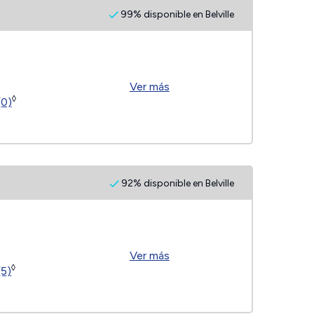
99% disponible en Belville
Ver más
◊
(0)
92% disponible en Belville
Ver más
◊
(5)