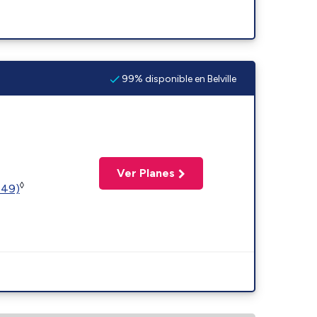
99% disponible en Belville
Ver Planes
◊
449)