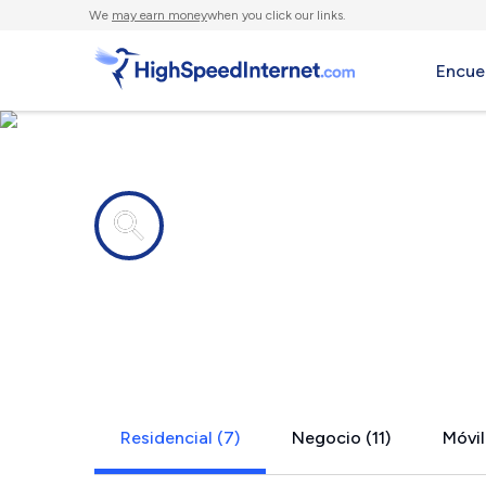
We
may earn money
when you click our links.
Encue
Compañías de Internet en
Belville, NC
Residencial (7)
Negocio (11)
Móvil