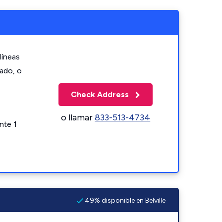
líneas
zado, o
Check Address
o llamar
833-513-4734
nte 1
49% disponible en Belville