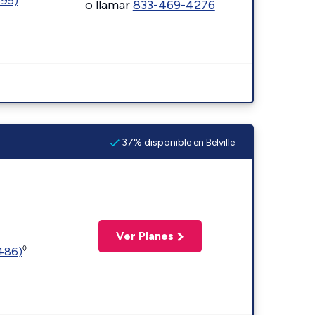
595)
o llamar
833-469-4276
37% disponible en Belville
Ver Planes
◊
2486)