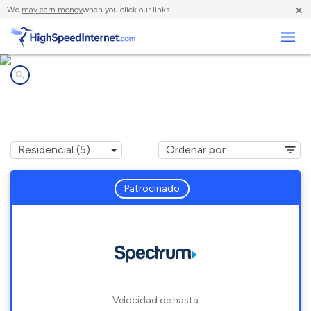
×
We
may earn money
when you click our links.
Negocios
Compañías de Internet en
Spring Hope, NC
Patrocinado
Velocidad de hasta