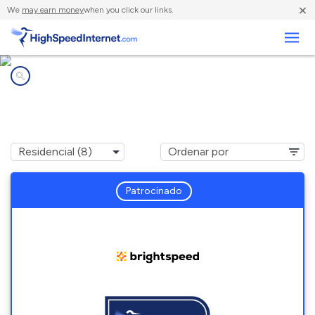
×
We
may earn money
when you click our links.
Negocios
Compañías de Internet en
Rocky Mount, NC
Patrocinado