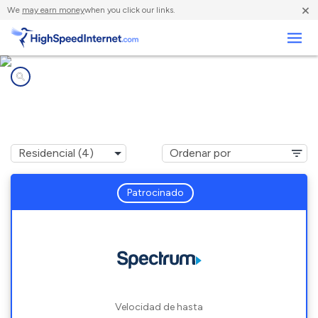
×
We
may earn money
when you click our links.
Negocios
Compañías de Internet en
Woodlawn, NC
Patrocinado
Velocidad de hasta