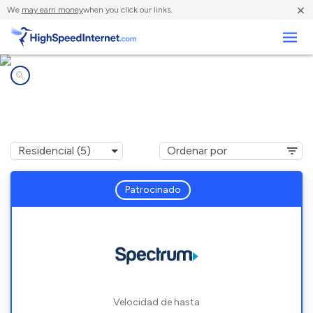
×
We
may earn money
when you click our links.
Negocios
Compañías de Internet en
Hurdle Mills, NC
Patrocinado
Velocidad de hasta