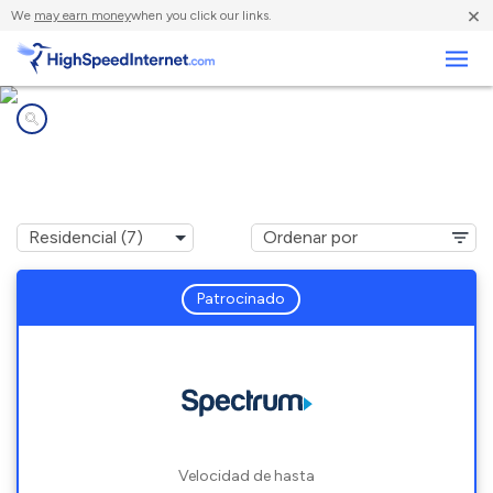
×
We
may earn money
when you click our links.
Negocios
Compañías de Internet en
Leasburg, NC
Patrocinado
Velocidad de hasta