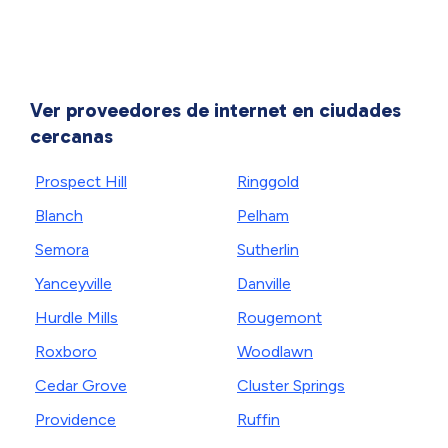
Ver proveedores de internet en ciudades
cercanas
Prospect Hill
Ringgold
Blanch
Pelham
Semora
Sutherlin
Yanceyville
Danville
Hurdle Mills
Rougemont
Roxboro
Woodlawn
Cedar Grove
Cluster Springs
Providence
Ruffin