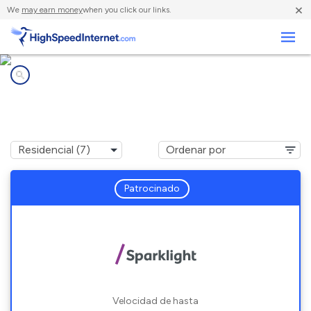
×
We
may earn money
when you click our links.
Negocios
Compañías de Internet en
Corrales, NM
Patrocinado
Velocidad de hasta