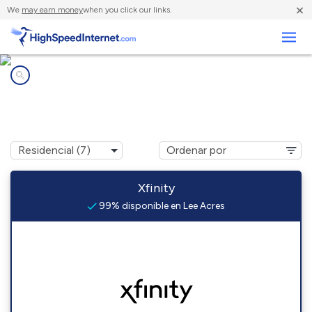
×
We
may earn money
when you click our links.
Negocios
Compañías de Internet en
Lee Acres, NM
Xfinity
99% disponible en Lee Acres